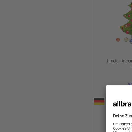
Lindt Lind
a