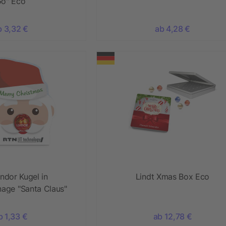
o" Eco
b 3,32 €
ab 4,28 €
indor Kugel in
Lindt Xmas Box Eco
age "Santa Claus"
b 1,33 €
ab 12,78 €