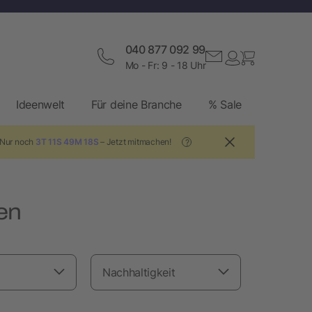
040 877 092 99
Mo - Fr: 9 - 18 Uhr
Ideenwelt
Für deine Branche
% Sale
 Nur noch
3T 11S 49M 17S
– Jetzt mitmachen!
?
en
Nachhaltigkeit