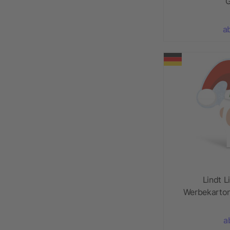
G
a
Lindt L
Werbekarton
a