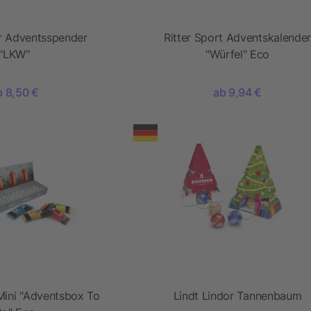
or Adventsspender
Ritter Sport Adventskalender
"LKW"
"Würfel" Eco
b 8,50 €
ab 9,94 €
Mini "Adventsbox To
Lindt Lindor Tannenbaum