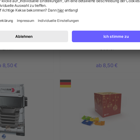
or Adventsspender
Lindt Lindor Adventsspender
"Kamin"
"Stiefel"
b 8,50 €
ab 8,50 €