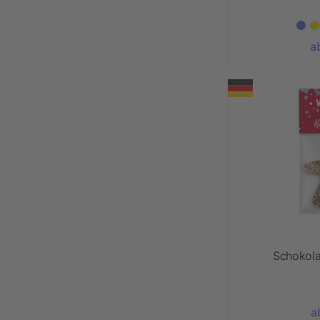
a
Schokol
a