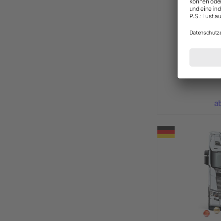
Lindt Lind
a