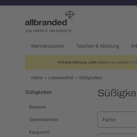
you name it. we brand it.
Werbeklassiker
Taschen & Kleidung
Ar
📢
Deine Meinung zählt:
Nehme an unserer 👉
U
Home
Lebensmittel
Süßigkeiten
Süßigkei
Süßigkeiten
Bonbons
Farbe
Gummibärchen
Kaugummi