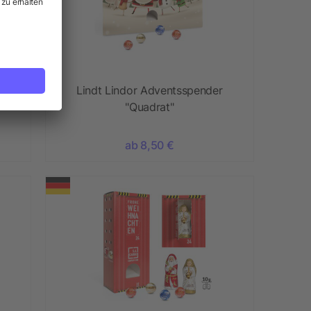
Lindt Lindor Adventsspender
"Quadrat"
ab 8,50 €