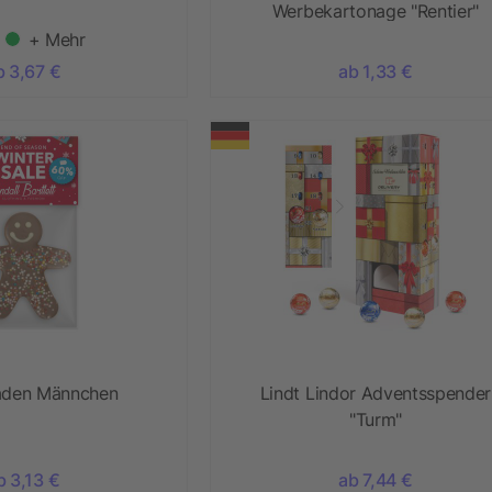
Werbekartonage "Rentier"
+ Mehr
b 3,67 €
ab 1,33 €
aden Männchen
Lindt Lindor Adventsspender
"Turm"
b 3,13 €
ab 7,44 €