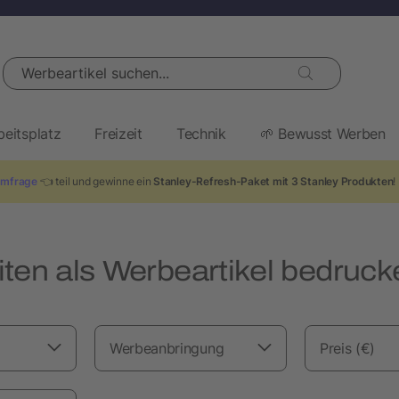
Werbeartikel suchen...
beitsplatz
Freizeit
Technik
🌱 Bewusst Werben
mfrage
👈 teil und gewinne ein
Stanley-Refresh-Paket mit 3 Stanley Produkten
!
ten als Werbeartikel bedruck
Werbeanbringung
Preis (€)