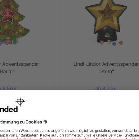
or Adventsspender
Lindt Lindor Adventsspender
"Baum"
"Stern"
b 8,50 €
ab 8,50 €