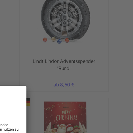
Lindt Lindor Adventsspender
"Rund"
ab 8,50 €