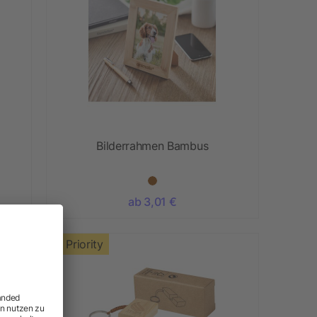
Bilderrahmen Bambus
ab 3,01 €
Priority