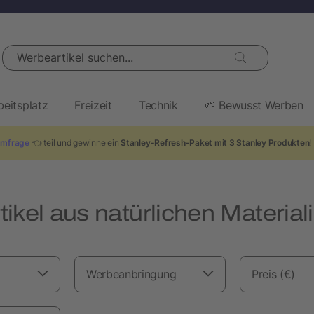
Werbeartikel suchen...
beitsplatz
Freizeit
Technik
🌱 Bewusst Werben
mfrage
👈 teil und gewinne ein
Stanley-Refresh-Paket mit 3 Stanley Produkten
!
ikel aus natürlichen Material
Werbeanbringung
Preis (€)