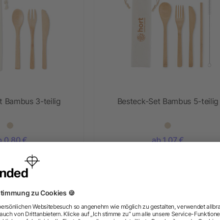
t Bambus 3-teilig
Besteck-Set Bambus 5-teilig
b 0,80 €
ab 1,07 €