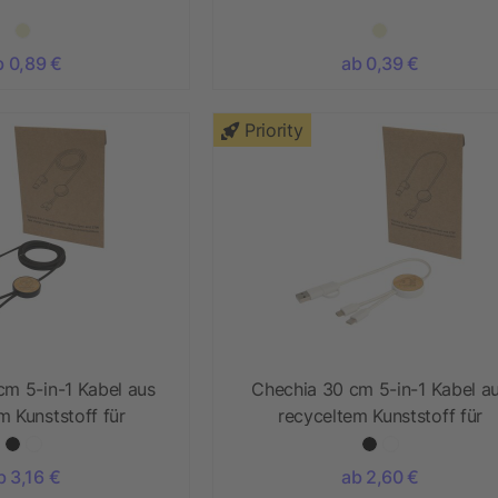
b 0,89 €
ab 0,39 €
Priority
cm 5-in-1 Kabel aus
Chechia 30 cm 5-in-1 Kabel a
m Kunststoff für
recyceltem Kunststoff für
tragung und 27W
Datenübertragung und 27W
g mit Bambusdetails
Schnellladung mit Bambusdetai
b 3,16 €
ab 2,60 €