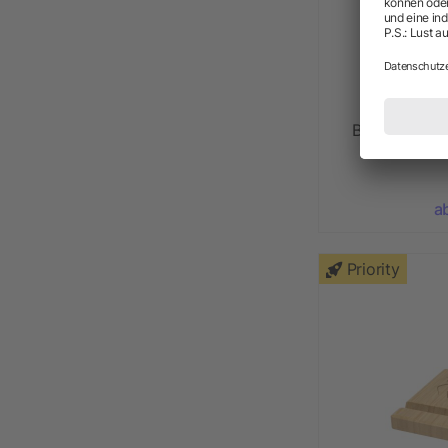
Bluetooth L
a
Priority