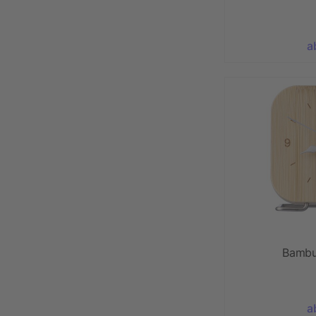
a
Bambu
a