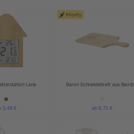
Priority
tterstation Lane
Baron Schneidebrett aus Bamb
b 3,48 €
ab 8,72 €