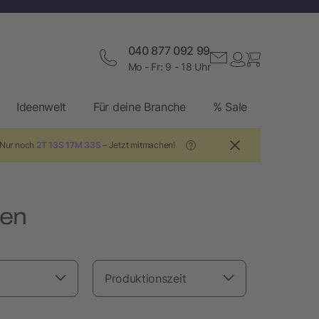
040 877 092 99
Mo - Fr: 9 - 18 Uhr
Ideenwelt
Für deine Branche
% Sale
 Nur noch
2T 13S 17M 32S
– Jetzt mitmachen!
?
ien
Produktionszeit