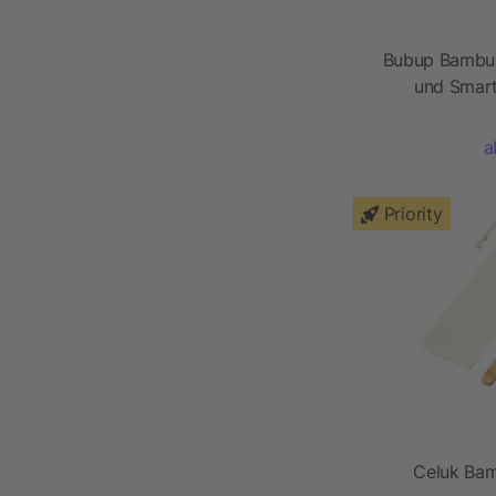
Bubup Bambus
und Smar
a
Priority
Celuk Bam