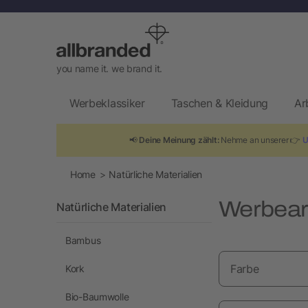
you name it. we brand it.
Werbeklassiker
Taschen & Kleidung
Ar
📢
Deine Meinung zählt:
Nehme an unserer 👉
U
Home
Natürliche Materialien
Werbeart
Natürliche Materialien
Bambus
Farbe
Kork
Bio-Baumwolle