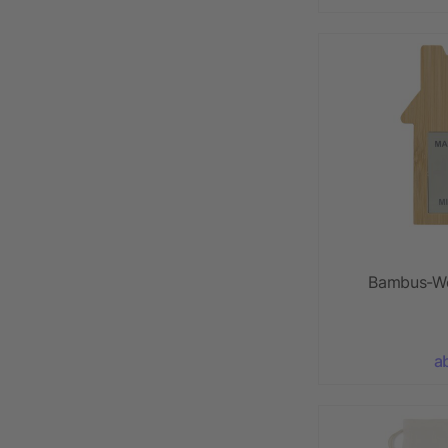
Bambus-We
a