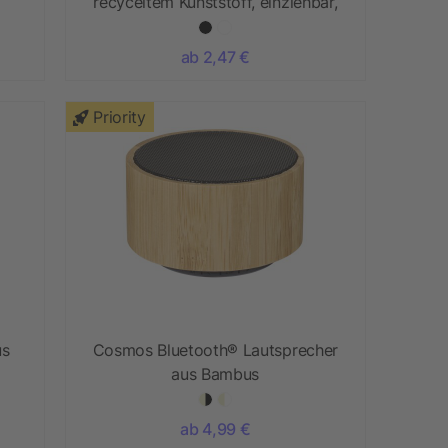
recyceltem Kunststoff, einziehbar,
für Datenübertragung und 45W
Schnellladung mit Bambusdetails
ab 2,47 €
Priority
us
Cosmos Bluetooth® Lautsprecher
aus Bambus
ls
ab 4,99 €