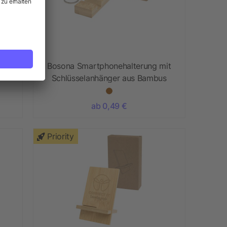
BS
Bosona Smartphonehalterung mit
Schlüsselanhänger aus Bambus
ab 0,49 €
Priority