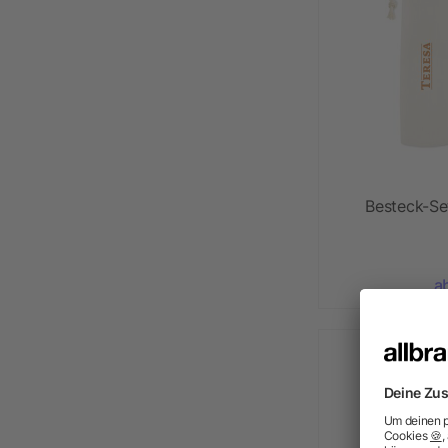
Besteck-Se
a