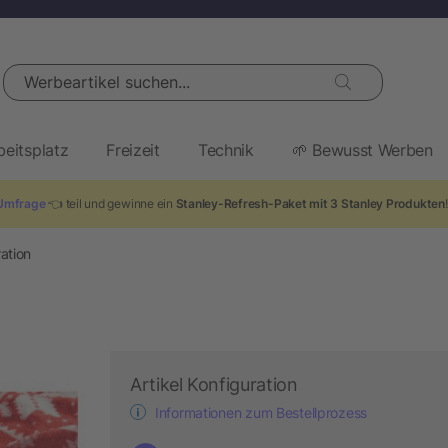
Werbeartikel suchen...
beitsplatz
Freizeit
Technik
🌱 Bewusst Werben
Umfrage
👈 teil und gewinne ein
Stanley-Refresh-Paket mit 3 Stanley Produkten
ation
Artikel Konfiguration
Informationen zum Bestellprozess