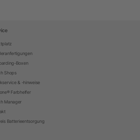
vice
tplatz
eranfertigungen
arding-Boxen
h Shops
kservice & -hinweise
one® Farbhelfer
ch Manager
akt
eis Batterieentsorgung