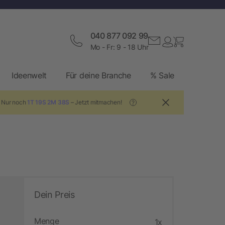
040 877 092 99
Mo - Fr: 9 - 18 Uhr
Ideenwelt
Für deine Branche
% Sale
! Nur noch
1T 19S 2M 37S
– Jetzt mitmachen!
?
Dein Preis
Menge
1x