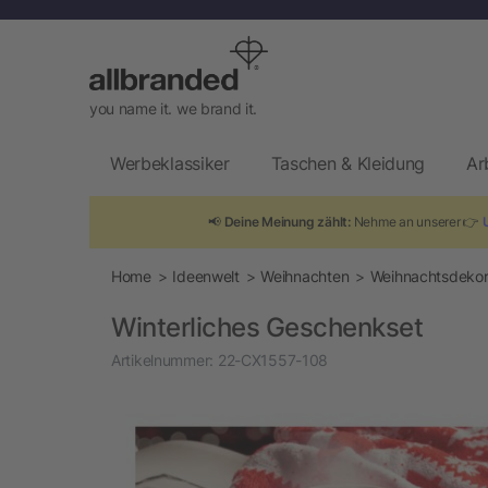
you name it. we brand it.
Werbeklassiker
Taschen & Kleidung
Ar
📢
Deine Meinung zählt:
Nehme an unserer 👉
Home
Ideenwelt
Weihnachten
Weihnachtsdekor
Winterliches Geschenkset
Artikelnummer:
22-CX1557-108