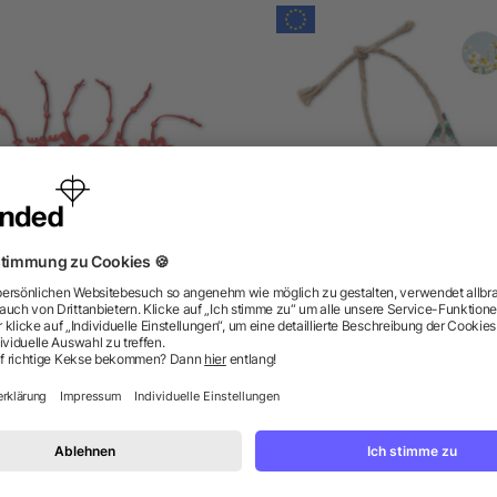
teiliges Filz-Anhänger Set
Weihnachtsschmuck
Samenpapier, Stern
ab 0,43 €
ab 0,42 €