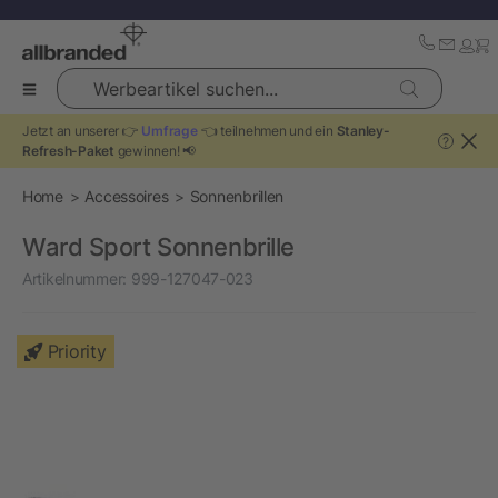
Werbeartikel suchen...
Jetzt an unserer 👉
Umfrage
👈 teilnehmen und ein
Stanley-
?
Refresh-Paket
gewinnen! 📢
Home
Accessoires
Sonnenbrillen
Ward Sport Sonnenbrille
Artikelnummer:
999-127047-023
Priority