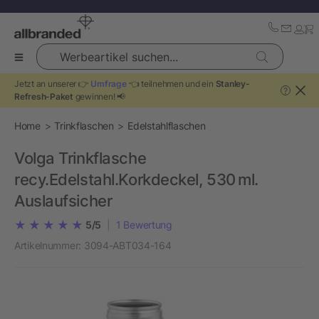
Werbeartikel suchen...
Jetzt an unserer 👉
Umfrage
👈 teilnehmen und ein
Stanley-
?
Refresh-Paket
gewinnen! 📢
Home
Trinkflaschen
Edelstahlflaschen
Volga Trinkflasche
recy.Edelstahl.Korkdeckel, 530 ml.
Auslaufsicher
5/5
|
1
Bewertung
Artikelnummer:
3094-ABT034-164