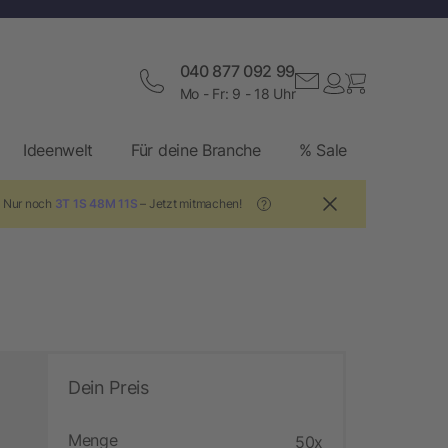
040 877 092 99
Mo - Fr: 9 - 18 Uhr
Ideenwelt
Für deine Branche
% Sale
! Nur noch
3T 1S 48M 10S
– Jetzt mitmachen!
?
Dein Preis
Menge
50x