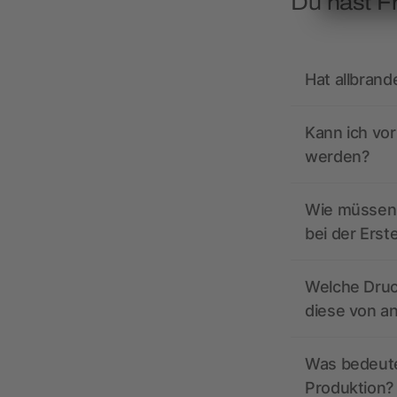
Du hast F
Hat allbrand
Kann ich vo
werden?
Wie müssen 
bei der Erst
Welche Druc
diese von a
Was bedeutet
Produktion?