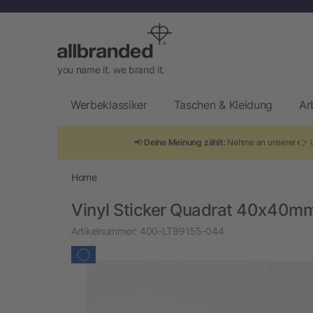
you name it. we brand it.
Werbeklassiker
Taschen & Kleidung
Ar
📢
Deine Meinung zählt:
Nehme an unserer 👉
Home
Vinyl Sticker Quadrat 40x40m
Artikelnummer:
400-LT99155-044