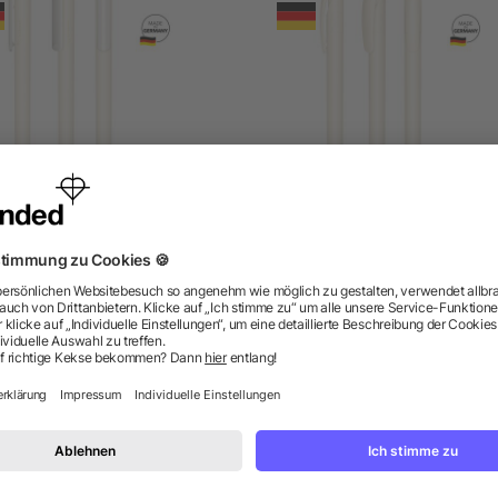
senator Super Hit BIO
senator Nature Plus Mat
Druckkugelschreiber
Druckkugelschreiber
ab 0,32 €
ab 0,63 €