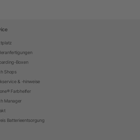
vice
tplatz
eranfertigungen
arding-Boxen
h Shops
kservice & -hinweise
one® Farbhelfer
ch Manager
akt
eis Batterieentsorgung