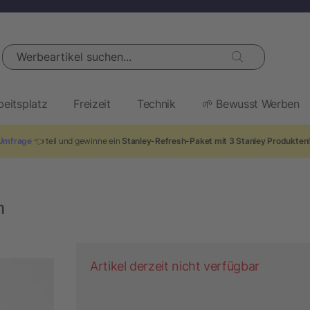
Werbeartikel suchen...
beitsplatz
Freizeit
Technik
🌱 Bewusst Werben
Umfrage
👈 teil und gewinne ein
Stanley-Refresh-Paket mit 3 Stanley Produkten
m
Artikel derzeit nicht verfügbar