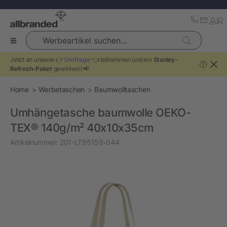
Werbeartikel suchen...
Jetzt an unserer 👉
Umfrage
👈 teilnehmen und ein
Stanley-
?
Refresh-Paket
gewinnen! 📢
Home
Werbetaschen
Baumwolltaschen
Umhängetasche baumwolle OEKO-
TEX® 140g/m² 40x10x35cm
Artikelnummer:
201-LT95159-044