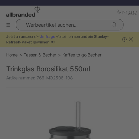
Werbeartikel suchen...
Jetzt an unserer 👉
Umfrage
👈 teilnehmen und ein
Stanley-
?
Refresh-Paket
gewinnen! 📢
Home
Tassen & Becher
Kaffee to go Becher
Trinkglas Borosilikat 550ml
Artikelnummer:
766-MO2506-108