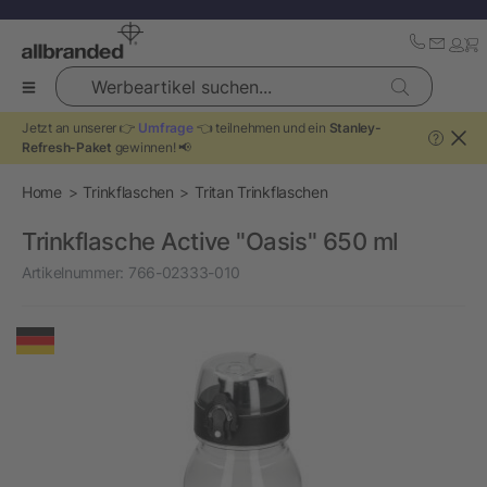
Werbeartikel suchen...
Jetzt an unserer 👉
Umfrage
👈 teilnehmen und ein
Stanley-
?
Refresh-Paket
gewinnen! 📢
Home
Trinkflaschen
Tritan Trinkflaschen
Trinkflasche Active "Oasis" 650 ml
Artikelnummer:
766-02333-010