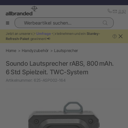
Werbeartikel suchen...
Jetzt an unserer 👉
Umfrage
👈 teilnehmen und ein
Stanley-
?
Refresh-Paket
gewinnen! 📢
Home
Handyzubehör
Lautsprecher
Soundo Lautsprecher rABS, 800 mAh.
6 Std Spielzeit. TWC-System
Artikelnummer:
625-ASP002-164