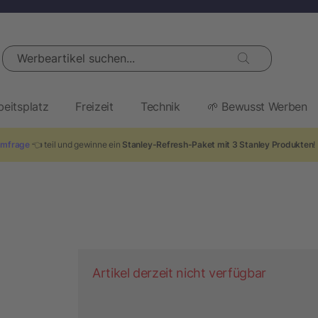
Werbeartikel suchen...
beitsplatz
Freizeit
Technik
🌱 Bewusst Werben
mfrage
👈 teil und gewinne ein
Stanley-Refresh-Paket mit 3 Stanley Produkten
!
Artikel derzeit nicht verfügbar