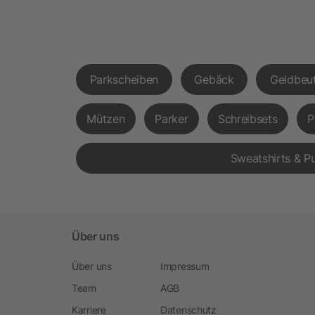
Parkscheiben
Gebäck
Geldbeut
Mützen
Parker
Schreibsets
P
Sweatshirts & Pu
Über uns
Über uns
Impressum
Team
AGB
Karriere
Datenschutz