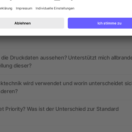
ed derzeit aktive Gutscheincodes?
r der Produktion sehen, wie meine Werbeartikel auss
die Druckdaten aussehen? Unterstützt mich allbrand
ellung dieser?
ktechnik wird verwendet und worin unterscheidet sic
nderen?
 Priority? Was ist der Unterschied zur Standard