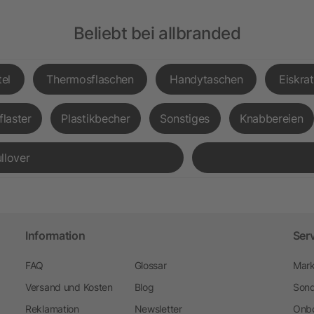
Beliebt bei allbranded
el
Thermosflaschen
Handytaschen
Eiskra
flaster
Plastikbecher
Sonstiges
Knabbereien
llover
Information
Ser
FAQ
Glossar
Mark
Versand und Kosten
Blog
Sond
Reklamation
Newsletter
Onbo