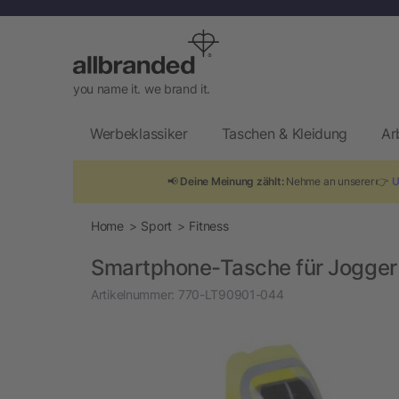
you name it. we brand it.
Werbeklassiker
Taschen & Kleidung
Ar
📢
Deine Meinung zählt:
Nehme an unserer 👉
U
Home
Sport
Fitness
Smartphone-Tasche für Jogger
Artikelnummer:
770-LT90901-044