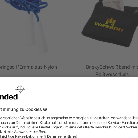
ringseil 'Emma'aus Nylon
BriskySchweißband mi
Reißverschluss
ab 0,49 €
ab 1,20 €
ragen? Wir haben die Antworten.