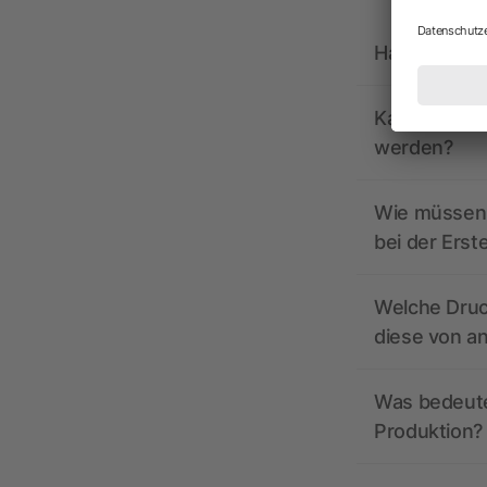
Hat allbrand
Kann ich vo
werden?
Wie müssen 
bei der Erst
Welche Druc
diese von a
Was bedeutet
Produktion?