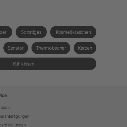
tzer
Sonstiges
Kosmetiktaschen
Senator
Thermobecher
Kerzen
Kühlkissen
vice
tplatz
eranfertigungen
arding-Boxen