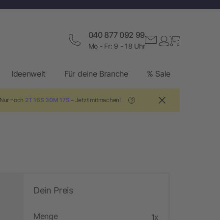
040 877 092 99
Mo - Fr: 9 - 18 Uhr
Ideenwelt
Für deine Branche
% Sale
 Nur noch
2T 16S 30M 16S
– Jetzt mitmachen!
?
Dein Preis
Menge
1x