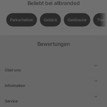
Beliebt bei allbranded
Parkscheiben
Gebäck
Geldbeutel
Therm
Bewertungen
Über uns
Information
Service