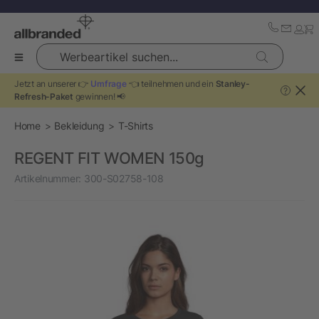
Werbeartikel suchen...
Jetzt an unserer 👉
Umfrage
👈 teilnehmen und ein
Stanley-
?
Refresh-Paket
gewinnen! 📢
Home
Bekleidung
T-Shirts
REGENT FIT WOMEN 150g
Artikelnummer:
300-S02758-108