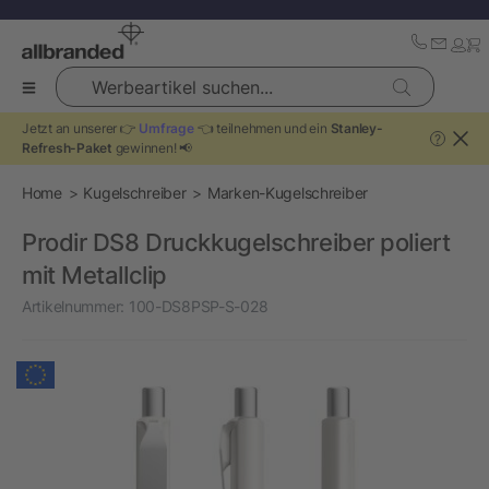
Werbeartikel suchen...
Jetzt an unserer 👉
Umfrage
👈 teilnehmen und ein
Stanley-
?
Refresh-Paket
gewinnen! 📢
Home
Kugelschreiber
Marken-Kugelschreiber
Prodir DS8 Druckkugelschreiber poliert
mit Metallclip
Artikelnummer:
100-DS8PSP-S-028