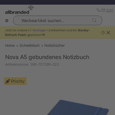
Werbeartikel suchen...
Jetzt an unserer 👉
Umfrage
👈 teilnehmen und ein
Stanley-
?
Refresh-Paket
gewinnen! 📢
Home
Schreibtisch
Notizbücher
Nova A5 gebundenes Notizbuch
Artikelnummer:
380-107395-023
Priority