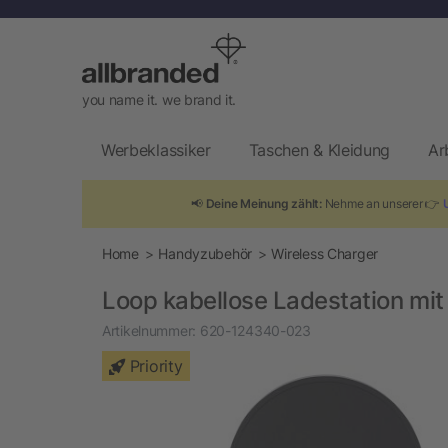
you name it. we brand it.
Werbeklassiker
Taschen & Kleidung
Ar
📢
Deine Meinung zählt:
Nehme an unserer 👉
Home
Handyzubehör
Wireless Charger
Loop kabellose Ladestation mi
Artikelnummer:
620-124340-023
Priority