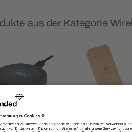
dukte aus der Kategorie Wir
nduktive Ladestation mit
Induktive Ladestation Ba
Ladeanzeige
wire & stand