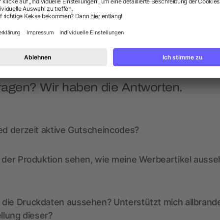
5/5
(1)
ab 1,62 €
ab 5,73 €
ragen? Wir haben die Antworten.
ed derzeit aktive Gutscheincodes?
r der Produktion sehen, wie meine Werbeartikel auss
die Druckdaten aussehen? Unterstützt mich allbrand
ellung dieser?