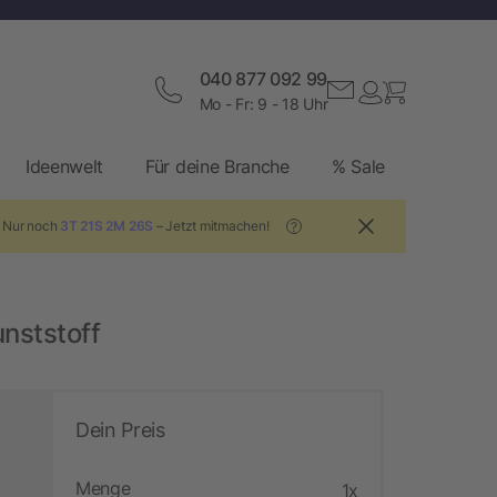
040 877 092 99
Mo - Fr: 9 - 18 Uhr
Ideenwelt
Für deine Branche
% Sale
! Nur noch
3T 21S 2M 25S
– Jetzt mitmachen!
?
nststoff
Dein Preis
Menge
1x