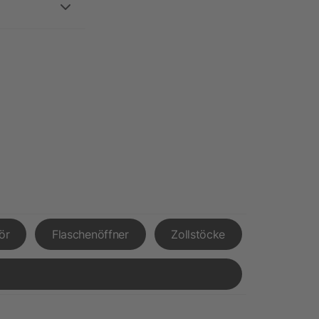
ör
Flaschenöffner
Zollstöcke