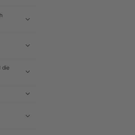
h
 die