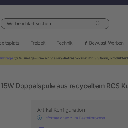
Werbeartikel suchen...
beitsplatz
Freizeit
Technik
🌱 Bewusst Werben
Umfrage
👈 teil und gewinne ein
Stanley-Refresh-Paket mit 3 Stanley Produkten
t 15W Doppelspule aus recyceltem RCS Ku
Artikel Konfiguration
Informationen zum Bestellprozess