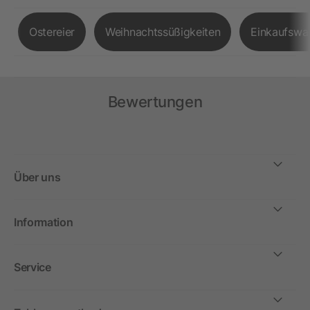
Ostereier
Weihnachtssüßigkeiten
Einkaufswa
Bewertungen
Über uns
Information
Service