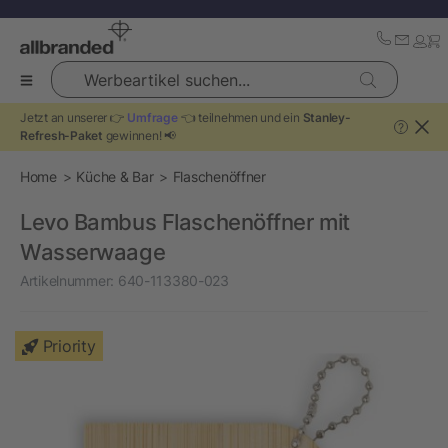
Werbeartikel suchen...
Jetzt an unserer 👉
Umfrage
👈 teilnehmen und ein
Stanley-
?
Refresh-Paket
gewinnen! 📢
Home
Küche & Bar
Flaschenöffner
Levo Bambus Flaschenöffner mit
Wasserwaage
Artikelnummer:
640-113380-023
Priority