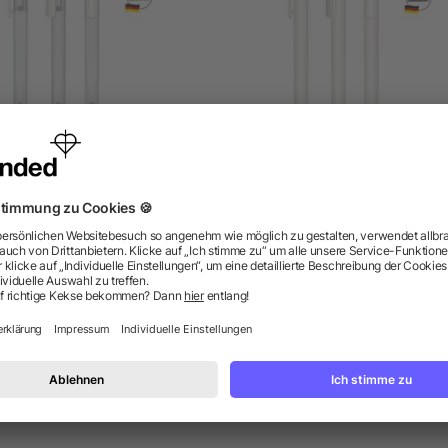
enator Super Hit Frosted
senator Super Hit Matt
Druckkugelschreiber
Druckkugelschreiber
ab 0,21 €
ab 0,21 €
ragen? Wir haben die Antworten.