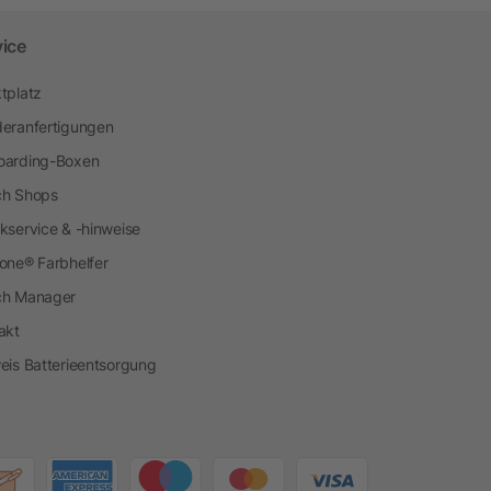
vice
tplatz
eranfertigungen
arding-Boxen
h Shops
kservice & -hinweise
one® Farbhelfer
ch Manager
akt
eis Batterieentsorgung