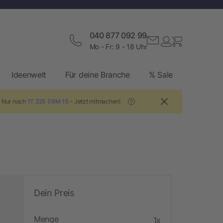
040 877 092 99
Mo - Fr: 9 - 18 Uhr
Ideenwelt
Für deine Branche
% Sale
! Nur noch
1T 22S 59M 0S
– Jetzt mitmachen!
?
Dein Preis
Menge
1x