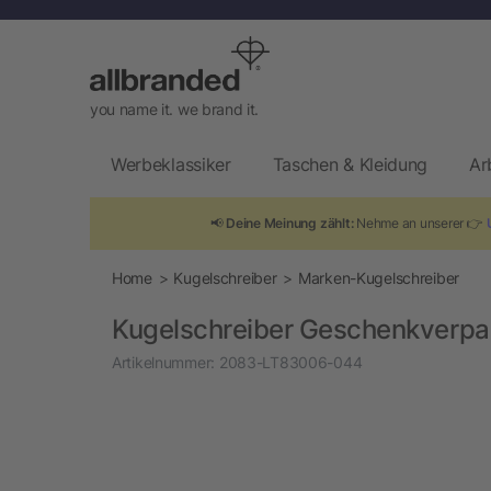
you name it. we brand it.
Werbeklassiker
Taschen & Kleidung
Ar
📢
Deine Meinung zählt:
Nehme an unserer 👉
Home
Kugelschreiber
Marken-Kugelschreiber
Kugelschreiber Geschenkverp
Artikelnummer:
2083-LT83006-044