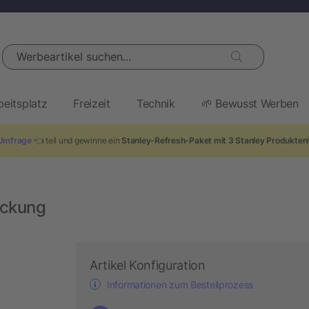
Werbeartikel suchen...
beitsplatz
Freizeit
Technik
🌱 Bewusst Werben
Umfrage
👈 teil und gewinne ein
Stanley-Refresh-Paket mit 3 Stanley Produkten
ackung
Artikel Konfiguration
Informationen zum Bestellprozess