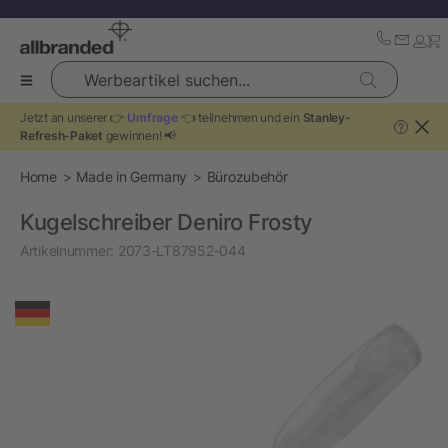
Werbeartikel suchen...
Jetzt an unserer 👉
Umfrage
👈 teilnehmen und ein
Stanley-
?
Refresh-Paket
gewinnen! 📢
Home
Made in Germany
Bürozubehör
Kugelschreiber Deniro Frosty
Artikelnummer:
2073-LT87952-044