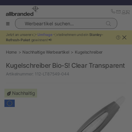
Werbeartikel suchen...
Jetzt an unserer 👉
Umfrage
👈 teilnehmen und ein
Stanley-
?
Refresh-Paket
gewinnen! 📢
Home
Nachhaltige Werbeartikel
Kugelschreiber
Kugelschreiber Bio-S! Clear Transparent
Artikelnummer:
112-LT87549-044
Nachhaltig