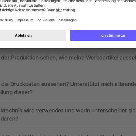
ragen? Wir haben die Antworten.
ed derzeit aktive Gutscheincodes?
r der Produktion sehen, wie meine Werbeartikel auss
die Druckdaten aussehen? Unterstützt mich allbrand
ellung dieser?
ktechnik wird verwendet und worin unterscheidet sic
nderen?