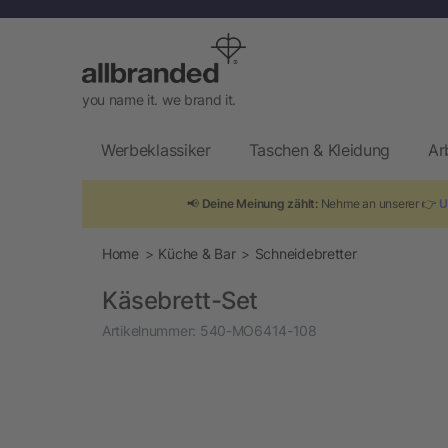
you name it. we brand it.
Werbeklassiker
Taschen & Kleidung
Ar
📢
Deine Meinung zählt:
Nehme an unserer 👉
U
Home
Küche & Bar
Schneidebretter
Käsebrett-Set
Artikelnummer:
540-MO6414-108