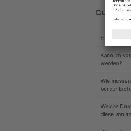
Du hast F
Hat allbrand
Kann ich vo
werden?
Wie müssen 
bei der Erst
Welche Druc
diese von a