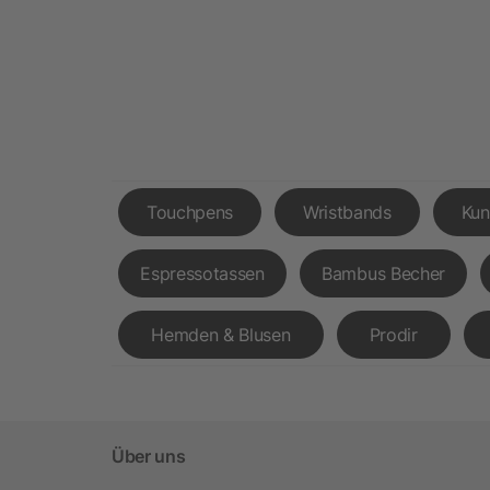
Touchpens
Wristbands
Kun
Espressotassen
Bambus Becher
Hemden & Blusen
Prodir
Über uns