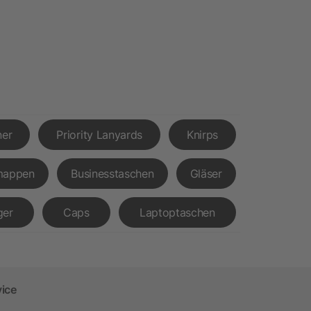
ner
Priority Lanyards
Knirps
mappen
Businesstaschen
Gläser
ger
Caps
Laptoptaschen
vice