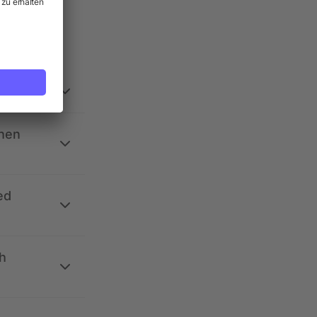
ehen
ed
h