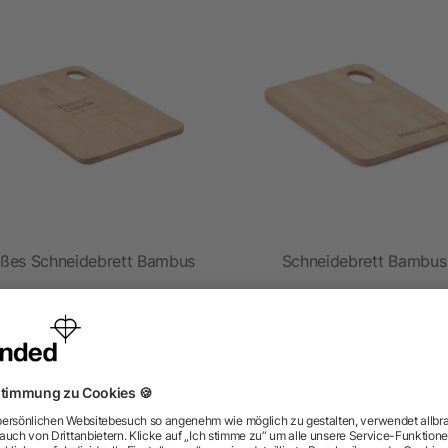
ßes Schneidebrett Bambus
Schneidebrett Bambus
ab 1,72 €
ab 1,18 €