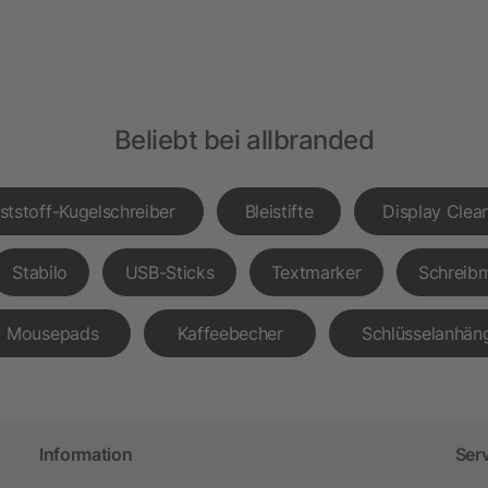
Beliebt bei allbranded
ststoff-Kugelschreiber
Bleistifte
Display Clea
Stabilo
USB-Sticks
Textmarker
Schreib
Mousepads
Kaffeebecher
Schlüsselanhän
Information
Ser