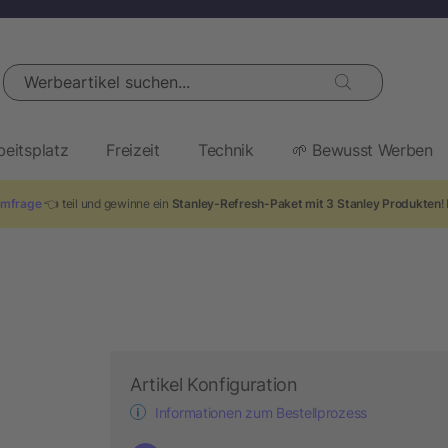
Werbeartikel suchen...
beitsplatz
Freizeit
Technik
🌱 Bewusst Werben
mfrage
👈 teil und gewinne ein
Stanley-Refresh-Paket mit 3 Stanley Produkten
!
Artikel Konfiguration
Informationen zum Bestellprozess