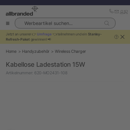
Werbeartikel suchen...
Jetzt an unserer 👉
Umfrage
👈 teilnehmen und ein
Stanley-
?
Refresh-Paket
gewinnen! 📢
Home
Handyzubehör
Wireless Charger
Kabellose Ladestation 15W
Artikelnummer:
620-MO2431-108