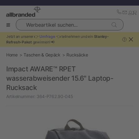
Werbeartikel suchen...
Jetzt an unserer 👉
Umfrage
👈 teilnehmen und ein
Stanley-
?
Refresh-Paket
gewinnen! 📢
Home
Taschen & Gepäck
Rucksäcke
Impact AWARE™ RPET
wasserabweisender 15.6" Laptop-
Rucksack
Artikelnummer:
364-P762.90-045