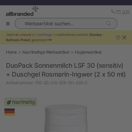
Werbeartikel suchen...
Jetzt an unserer 👉
Umfrage
👈 teilnehmen und ein
Stanley-
?
Refresh-Paket
gewinnen! 📢
Home
Nachhaltige Werbeartikel
Hygieneartikel
DuoPack Sonnenmilch LSF 30 (sensitiv)
+ Duschgel Rosmarin-Ingwer (2 x 50 ml)
Artikelnummer:
750-20-210-229-101-420-2
Nachhaltig