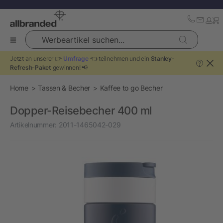
Werbeartikel suchen...
Jetzt an unserer 👉
Umfrage
👈 teilnehmen und ein
Stanley-
?
Refresh-Paket
gewinnen! 📢
Home
Tassen & Becher
Kaffee to go Becher
Dopper-Reisebecher 400 ml
Artikelnummer:
2011-1465042-029