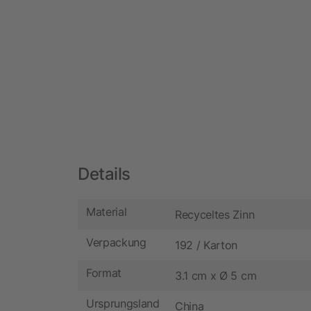
Details
Material
Recyceltes Zinn
Verpackung
192 / Karton
Format
3.1 cm x Ø 5 cm
Ursprungsland
China