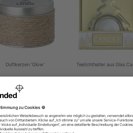
Duftkerzen 'Glow'
Teelichthalter aus Glas C
ab 0,58 €
ab 0,56 €
ragen? Wir haben die Antworten.