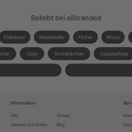
Beliebt bei allbranded
Eiskratzer
Wasserbälle
Fächer
Knirps
cher
Caps
Sonnenbrillen
Lippenpflege
Information
Ser
FAQ
Glossar
Mark
Versand und Kosten
Blog
Sond