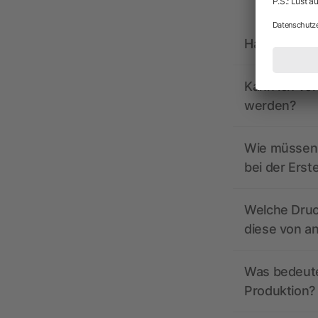
Hat allbrand
Kann ich vo
werden?
Wie müssen 
bei der Erst
Welche Druc
diese von a
Was bedeutet
Produktion?