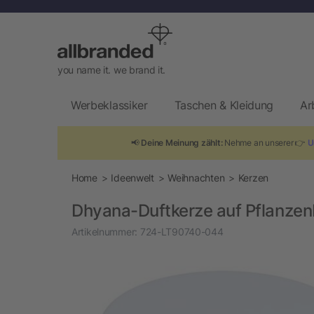
you name it. we brand it.
Werbeklassiker
Taschen & Kleidung
Ar
📢
Deine Meinung zählt:
Nehme an unserer 👉
U
Home
Ideenwelt
Weihnachten
Kerzen
Dhyana-Duftkerze auf Pflanzenb
Artikelnummer:
724-LT90740-044