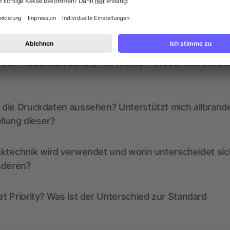
ed derzeit aktive Gutscheincodes?
r der Produktion sehen, wie meine Werbeartikel auss
die Druckdaten aussehen? Unterstützt mich allbrand
ellung dieser?
ktechnik wird verwendet und worin unterscheidet sic
nderen?
 Priority? Was ist der Unterschied zur Standard