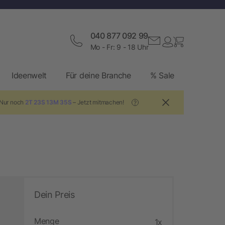
040 877 092 99
Mo - Fr: 9 - 18 Uhr
Ideenwelt
Für deine Branche
% Sale
 Nur noch
2T 23S 13M 34S
– Jetzt mitmachen!
?
Dein Preis
Menge
1x