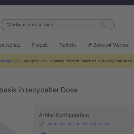
Werbeartikel suchen...
beitsplatz
Freizeit
Technik
🌱 Bewusst Werben
mfrage
👈 teil und gewinne ein
Stanley-Refresh-Paket mit 3 Stanley Produkten
!
asis in recycelter Dose
Artikel Konfiguration
Informationen zum Bestellprozess