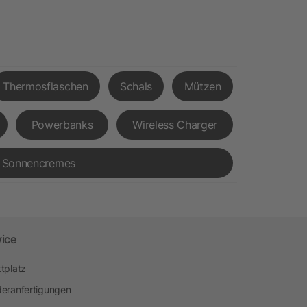
Thermosflaschen
Schals
Mützen
Powerbanks
Wireless Charger
Sonnencremes
vice
tplatz
eranfertigungen