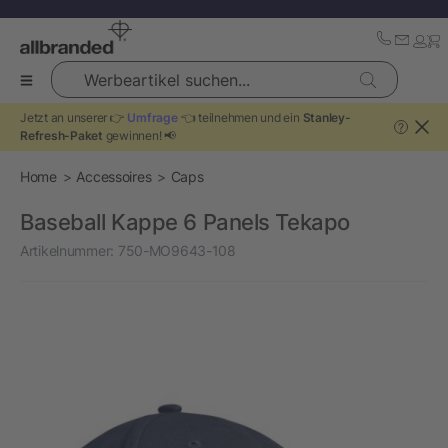
Werbeartikel suchen...
Jetzt an unserer 👉
Umfrage
👈 teilnehmen und ein
Stanley-
?
Refresh-Paket
gewinnen! 📢
Home
Accessoires
Caps
Baseball Kappe 6 Panels Tekapo
Artikelnummer:
750-MO9643-108