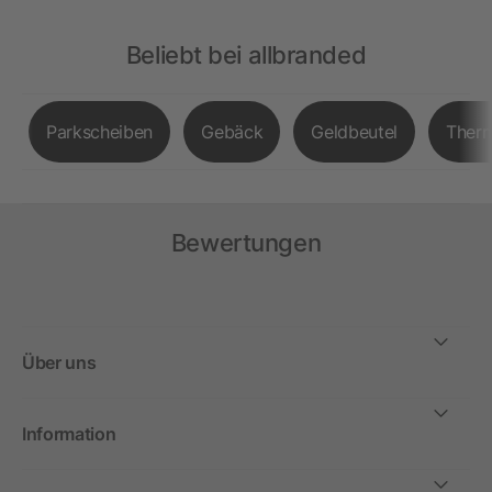
Beliebt bei allbranded
Parkscheiben
Gebäck
Geldbeutel
Therm
Bewertungen
Über uns
Information