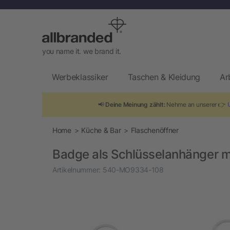
you name it. we brand it.
Werbeklassiker
Taschen & Kleidung
Ar
📢
Deine Meinung zählt:
Nehme an unserer 👉
Home
Küche & Bar
Flaschenöffner
Badge als Schlüsselanhänger m
Artikelnummer:
540-MO9334-108