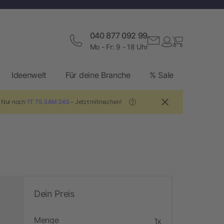
040 877 092 99
Mo - Fr: 9 - 18 Uhr
Ideenwelt
Für deine Branche
% Sale
! Nur noch
1T 7S 34M 23S
– Jetzt mitmachen!
?
Dein Preis
Menge
1x