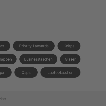
ner
Priority Lanyards
Knirps
mappen
Businesstaschen
Gläser
ger
Caps
Laptoptaschen
vice