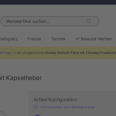
Werbeartikel suchen...
beitsplatz
Freizeit
Technik
🌱 Bewusst Werben
Umfrage
👈 teil und gewinne ein
Stanley-Refresh-Paket mit 3 Stanley Produkten
it Kapselheber
Artikel Konfiguration
Informationen zum Bestellprozess