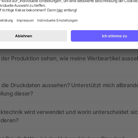
ragen? Wir haben die Antworten.
ed derzeit aktive Gutscheincodes?
r der Produktion sehen, wie meine Werbeartikel auss
die Druckdaten aussehen? Unterstützt mich allbrand
ellung dieser?
ktechnik wird verwendet und worin unterscheidet sic
nderen?