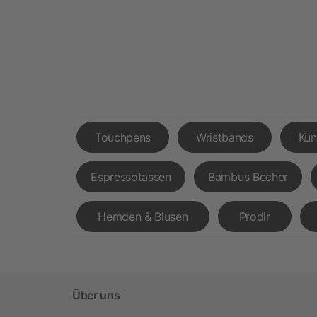
Touchpens
Wristbands
Kun
Espressotassen
Bambus Becher
Hemden & Blusen
Prodir
Über uns