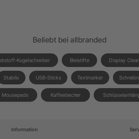
Beliebt bei allbranded
ststoff-Kugelschreiber
Bleistifte
Display Clea
Stabilo
USB-Sticks
Textmarker
Schreib
Mousepads
Kaffeebecher
Schlüsselanhän
Information
Ser