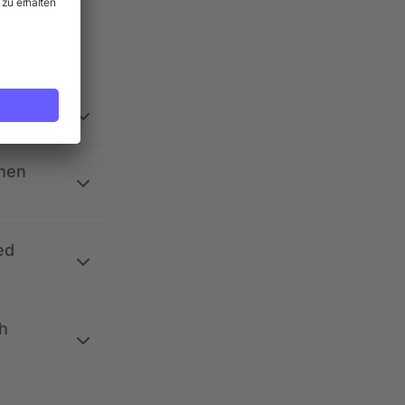
ehen
ed
h