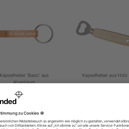
Kapselheber 'Basic' aus
Kapselheber aus Holz
Aluminium
ab 0,14 €
ab 0,46 €