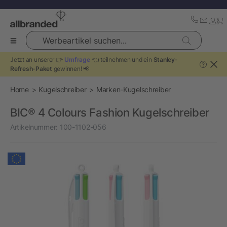
Werbeartikel suchen...
Jetzt an unserer 👉
Umfrage
👈 teilnehmen und ein
Stanley-
?
Refresh-Paket
gewinnen! 📢
Home
Kugelschreiber
Marken-Kugelschreiber
BIC® 4 Colours Fashion Kugelschreiber
Artikelnummer:
100-1102-056