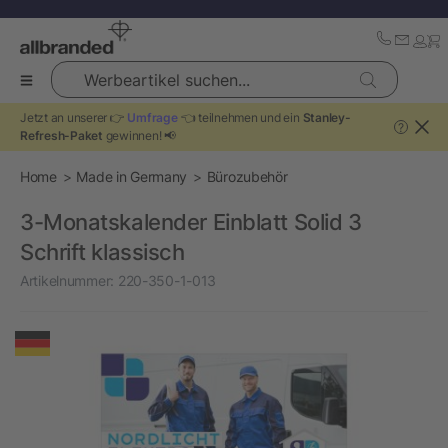
Werbeartikel suchen...
Jetzt an unserer 👉
Umfrage
👈 teilnehmen und ein
Stanley-
?
Refresh-Paket
gewinnen! 📢
Home
Made in Germany
Bürozubehör
3-Monatskalender Einblatt Solid 3
Schrift klassisch
Artikelnummer:
220-350-1-013