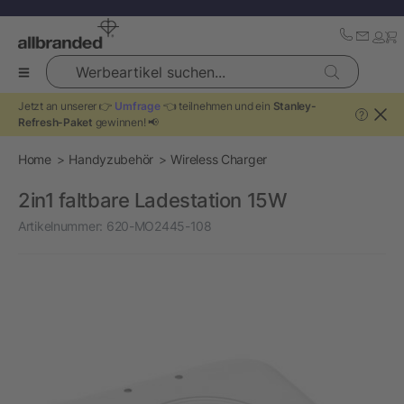
Werbeartikel suchen...
Jetzt an unserer 👉
Umfrage
👈 teilnehmen und ein
Stanley-
?
Refresh-Paket
gewinnen! 📢
Home
Handyzubehör
Wireless Charger
2in1 faltbare Ladestation 15W
Artikelnummer:
620-MO2445-108