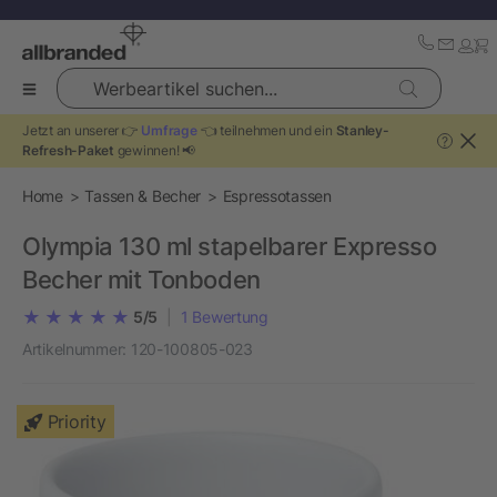
Werbeartikel suchen...
Jetzt an unserer 👉
Umfrage
👈 teilnehmen und ein
Stanley-
?
Refresh-Paket
gewinnen! 📢
Home
Tassen & Becher
Espressotassen
Olympia 130 ml stapelbarer Expresso
Becher mit Tonboden
5/5
|
1
Bewertung
Artikelnummer:
120-100805-023
Priority