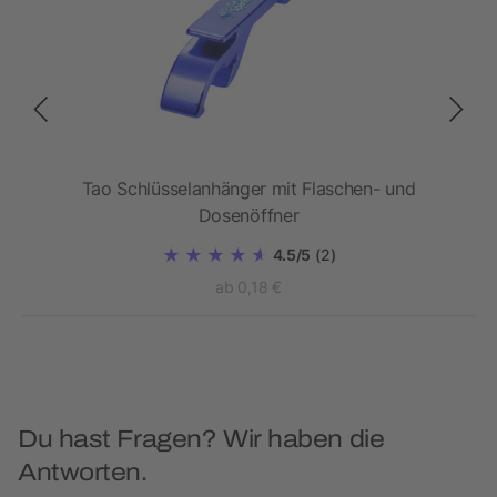
ff
Tao Schlüsselanhänger mit Flaschen- und
M
Dosenöffner
4.5/5
(2)
ab 0,18 €
Du hast Fragen? Wir haben die
Antworten.