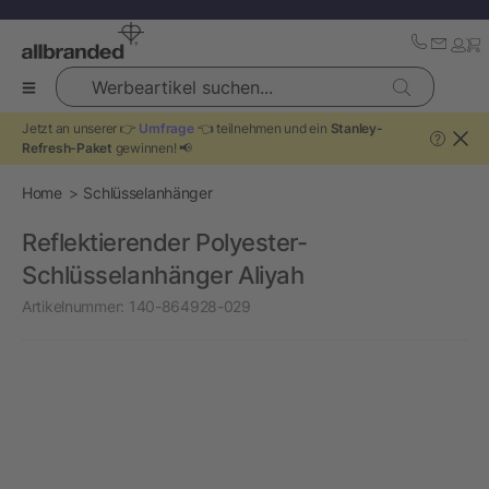
Werbeartikel suchen...
Jetzt an unserer 👉
Umfrage
👈 teilnehmen und ein
Stanley-
?
Refresh-Paket
gewinnen! 📢
Home
Schlüsselanhänger
Reflektierender Polyester-
Schlüsselanhänger Aliyah
Artikelnummer:
140-864928-029