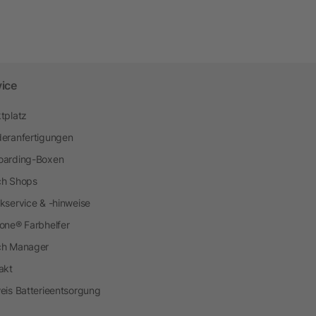
vice
tplatz
eranfertigungen
arding-Boxen
h Shops
kservice & -hinweise
one® Farbhelfer
ch Manager
akt
eis Batterieentsorgung