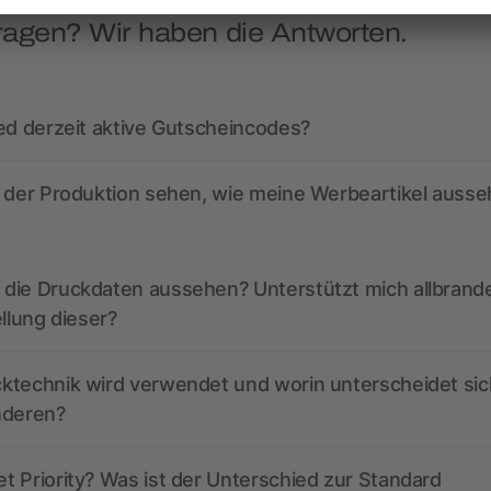
ragen? Wir haben die Antworten.
ed derzeit aktive Gutscheincodes?
r der Produktion sehen, wie meine Werbeartikel auss
die Druckdaten aussehen? Unterstützt mich allbrand
ellung dieser?
ktechnik wird verwendet und worin unterscheidet sic
nderen?
 Priority? Was ist der Unterschied zur Standard