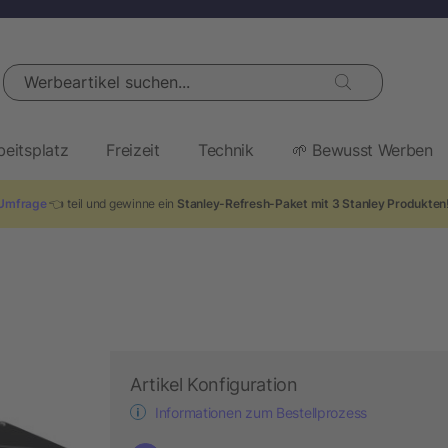
Werbeartikel suchen...
beitsplatz
Freizeit
Technik
🌱 Bewusst Werben
Umfrage
👈 teil und gewinne ein
Stanley-Refresh-Paket mit 3 Stanley Produkten
m
Artikel Konfiguration
Informationen zum Bestellprozess