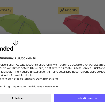
Priority
Priority
30" Karl Golfschirm
30" Zeke Golfschirm
ab 3,88 €
ab 4,21 €