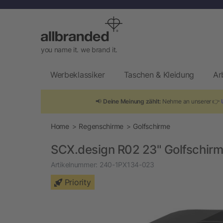
you name it. we brand it.
Werbeklassiker
Taschen & Kleidung
Ar
📢
Deine Meinung zählt:
Nehme an unserer 👉
Home
Regenschirme
Golfschirme
SCX.design R02 23" Golfschir
Artikelnummer:
240-1PX134-023
Priority