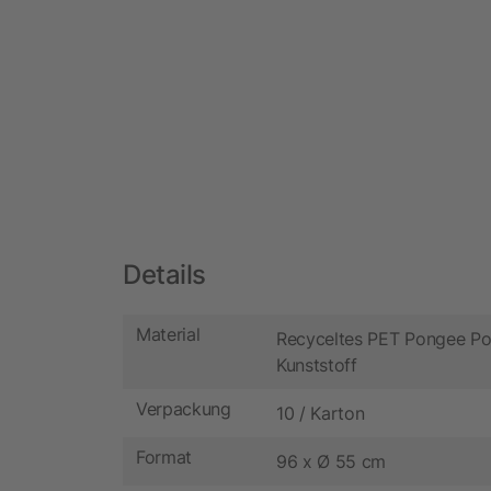
Details
Material
Recyceltes PET Pongee Po
Kunststoff
Verpackung
10 / Karton
Format
96 x Ø 55 cm