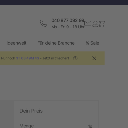
040 877 092 99
Mo - Fr: 9 - 18 Uhr
Ideenwelt
Für deine Branche
% Sale
! Nur noch
3T 0S 49M 3S
– Jetzt mitmachen!
?
Dein Preis
Menge
1x