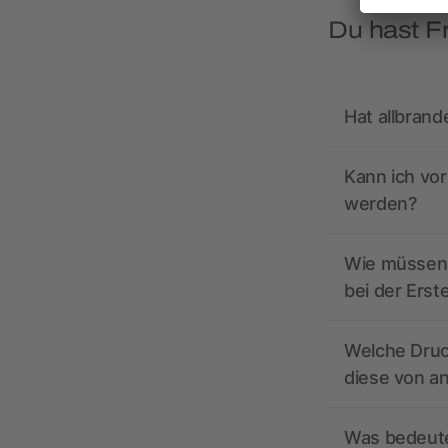
Du hast F
Hat allbrand
Kann ich vo
werden?
Wie müssen 
bei der Erst
Welche Druc
diese von a
Was bedeutet