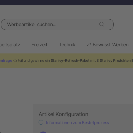
Werbeartikel suchen...
beitsplatz
Freizeit
Technik
🌱 Bewusst Werben
mfrage
👈 teil und gewinne ein
Stanley-Refresh-Paket mit 3 Stanley Produkten
!
Artikel Konfiguration
Informationen zum Bestellprozess