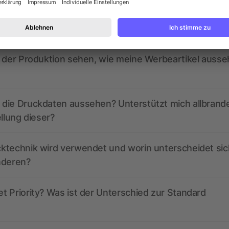
ed derzeit aktive Gutscheincodes?
r der Produktion sehen, wie meine Werbeartikel auss
die Druckdaten aussehen? Unterstützt mich allbrand
ellung dieser?
ktechnik wird verwendet und worin unterscheidet sic
nderen?
 Priority? Was ist der Unterschied zur Standard