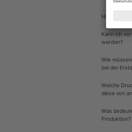
Hat allbrand
Kann ich vo
werden?
Wie müssen 
bei der Erst
Welche Druc
diese von a
Was bedeutet
Produktion?