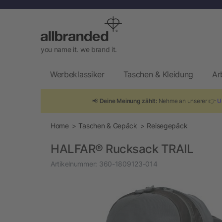
you name it. we brand it.
Werbeklassiker
Taschen & Kleidung
Ar
📢
Deine Meinung zählt:
Nehme an unserer 👉
U
Home
Taschen & Gepäck
Reisegepäck
HALFAR® Rucksack TRAIL
Artikelnummer:
360-1809123-014