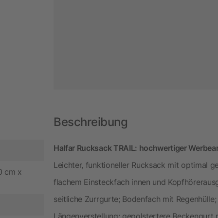
Beschreibung
Halfar Rucksack TRAIL: hochwertiger Werbeart
Leichter, funktioneller Rucksack mit optimal 
0 cm x
flachem Einsteckfach innen und Kopfhörerausg
seitliche Zurrgurte; Bodenfach mit Regenhülle;
Längenverstellung; gepolstertere Beckengurt 