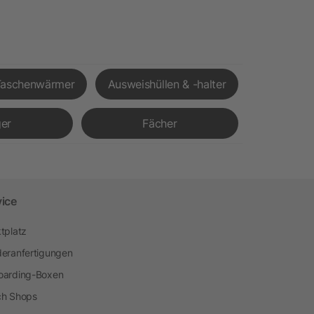
Taschenwärmer
Ausweishüllen & -halter
er
Fächer
vice
tplatz
eranfertigungen
arding-Boxen
h Shops