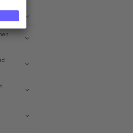
ehen
ed
h