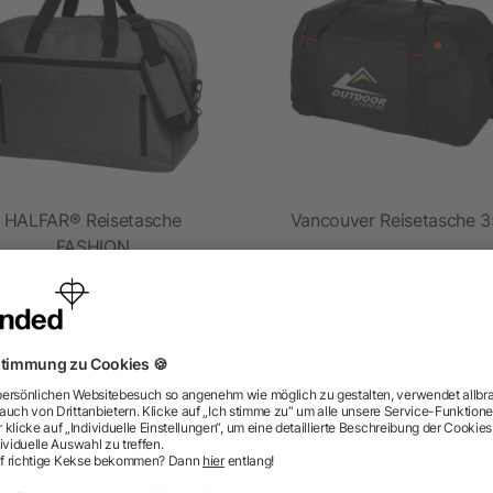
HALFAR® Reisetasche
Vancouver Reisetasche 
FASHION
ab 19,23 €
ab 5,28 €
ragen? Wir haben die Antworten.