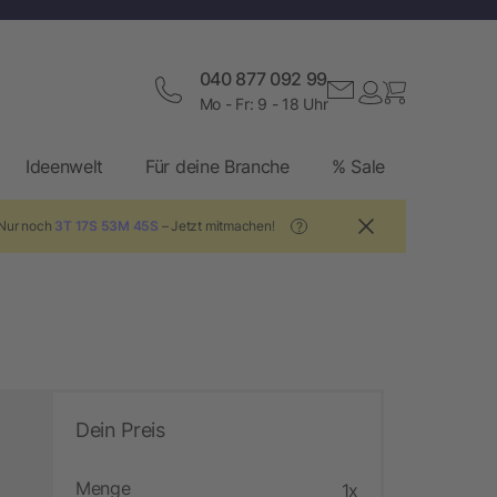
040 877 092 99
Mo - Fr: 9 - 18 Uhr
Ideenwelt
Für deine Branche
% Sale
 Nur noch
3T 17S 53M 44S
– Jetzt mitmachen!
?
Dein Preis
Menge
1x