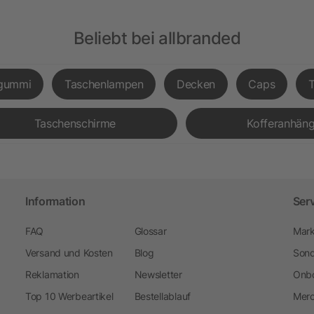
Beliebt bei allbranded
gummi
Taschenlampen
Decken
Caps
Taschenschirme
Kofferanhäng
Information
Ser
FAQ
Glossar
Mark
Versand und Kosten
Blog
Sond
Reklamation
Newsletter
Onbo
Top 10 Werbeartikel
Bestellablauf
Merc