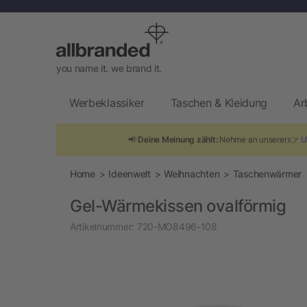
you name it. we brand it.
Werbeklassiker
Taschen & Kleidung
Ar
📢
Deine Meinung zählt:
Nehme an unserer 👉
U
Home
Ideenwelt
Weihnachten
Taschenwärmer
Gel-Wärmekissen ovalförmig
Artikelnummer:
720-MO8496-108