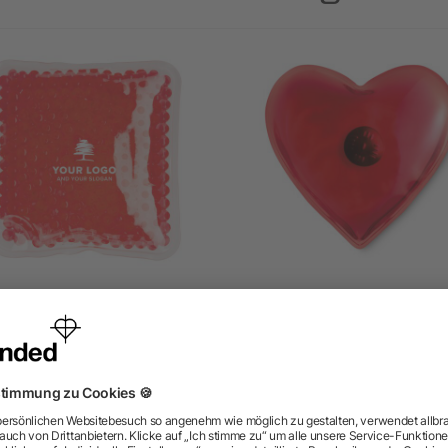
hl- & Wärmekissen 'Relax'
Gel-Wärmekissen Herz
aus PVC
ab 0,41 €
ab 0,52 €