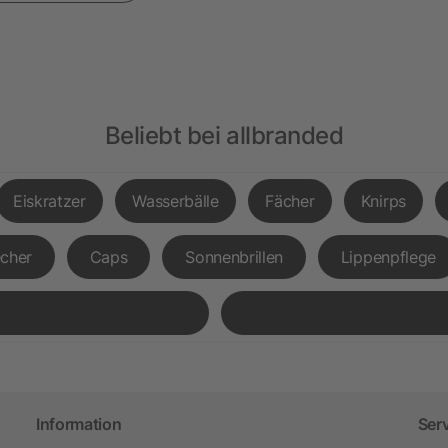
Beliebt bei allbranded
Eiskratzer
Wasserbälle
Fächer
Knirps
cher
Caps
Sonnenbrillen
Lippenpflege
Information
Ser