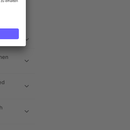
ehen
ed
h