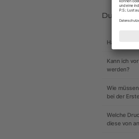
Du hast F
Hat allbrand
Kann ich vo
werden?
Wie müssen 
bei der Erst
Welche Druc
diese von a