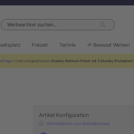
Werbeartikel suchen...
beitsplatz
Freizeit
Technik
🌱 Bewusst Werben
mfrage
👈 teil und gewinne ein
Stanley-Refresh-Paket mit 3 Stanley Produkten
!
Artikel Konfiguration
Informationen zum Bestellprozess