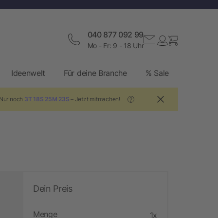
040 877 092 99
Mo - Fr: 9 - 18 Uhr
Ideenwelt
Für deine Branche
% Sale
 Nur noch
3T 18S 25M 22S
– Jetzt mitmachen!
?
Dein Preis
Menge
1x