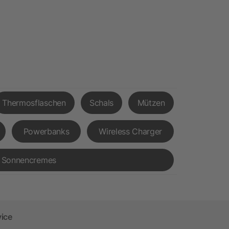
Thermosflaschen
Schals
Mützen
Powerbanks
Wireless Charger
Sonnencremes
vice