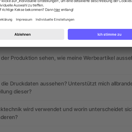
ragen? Wir haben die Antworten.
ed derzeit aktive Gutscheincodes?
r der Produktion sehen, wie meine Werbeartikel auss
die Druckdaten aussehen? Unterstützt mich allbrand
ellung dieser?
ktechnik wird verwendet und worin unterscheidet sic
nderen?