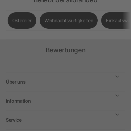
Beliebt bei allbranded
Ostereier
Weihnachtssüßigkeiten
Einkaufswa
Bewertungen
Über uns
Information
Service