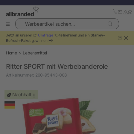
Werbeartikel suchen...
Jetzt an unserer 👉
Umfrage
👈 teilnehmen und ein
Stanley-
?
Refresh-Paket
gewinnen! 📢
Home
Lebensmittel
Ritter SPORT mit Werbebanderole
Artikelnummer:
260-95443-008
Nachhaltig