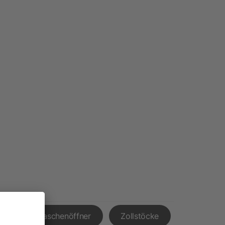
ör
Flaschenöffner
Zollstöcke