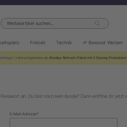
Werbeartikel suchen...
beitsplatz
Freizeit
Technik
🌱 Bewusst Werben
Umfrage
👈 teil und gewinne ein
Stanley-Refresh-Paket mit 3 Stanley Produkten
asswort an. Du bist noch kein Kunde? Dann eröffne dir jetzt 
erforderlich
E-Mail-Adresse
*