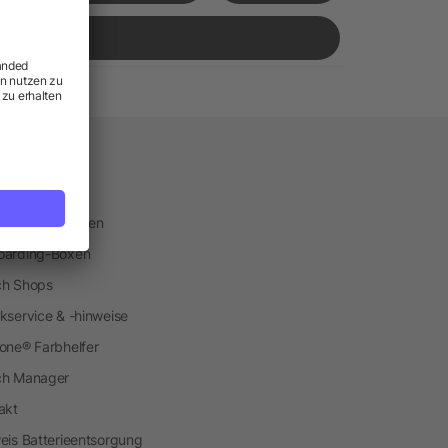
vice
tplatz
eranfertigungen
arding-Boxen
h Shops
kservice & -hinweise
one® Farbhelfer
ch Manager
akt
eis Batterieentsorgung