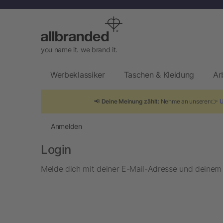
you name it. we brand it.
Werbeklassiker
Taschen & Kleidung
Ar
📢
Deine Meinung zählt:
Nehme an unserer 👉
Anmelden
Login
Melde dich mit deiner E-Mail-Adresse und deinem P