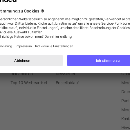
Metall-Kugelschreiber
Information
Ser
FAQ
Glossar
Mark
Versand und Kosten
Blog
Sond
Reklamation
Newsletter
Onbo
Top 10 Werbeartikel
Bestellablauf
Merc
Druc
Pant
Mer
Kont
Hinw