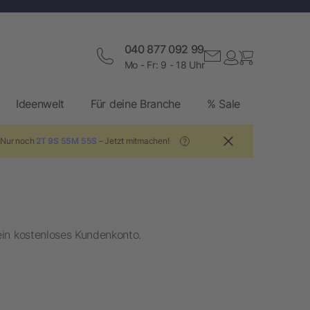
040 877 092 99
Mo - Fr: 9 - 18 Uhr
Ideenwelt
Für deine Branche
% Sale
! Nur noch
2T 9S 55M 55S
– Jetzt mitmachen!
?
ein kostenloses Kundenkonto.