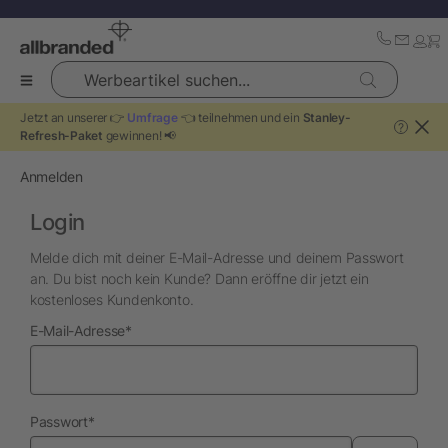
Werbeartikel suchen...
Jetzt an unserer 👉
Umfrage
👈 teilnehmen und ein
Stanley-
?
Refresh-Paket
gewinnen! 📢
Anmelden
Login
Melde dich mit deiner E-Mail-Adresse und deinem Passwort
an. Du bist noch kein Kunde? Dann eröffne dir jetzt ein
kostenloses Kundenkonto.
erforderlich
E-Mail-Adresse
*
erforderlich
Passwort
*