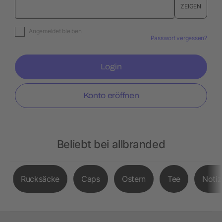
ZEIGEN
Angemeldet bleiben
Passwort vergessen?
Login
Konto eröffnen
Beliebt bei allbranded
Rucksäcke
Caps
Ostern
Tee
Noti