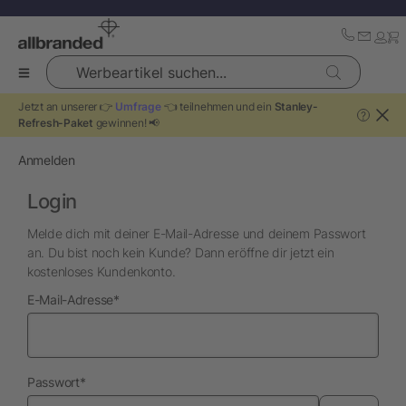
Werbeartikel suchen...
Jetzt an unserer 👉
Umfrage
👈 teilnehmen und ein
Stanley-
?
Refresh-Paket
gewinnen! 📢
Anmelden
Login
Melde dich mit deiner E-Mail-Adresse und deinem Passwort
an. Du bist noch kein Kunde? Dann eröffne dir jetzt ein
kostenloses Kundenkonto.
erforderlich
E-Mail-Adresse
*
erforderlich
Passwort
*