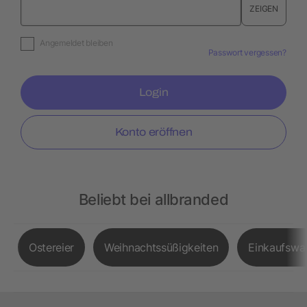
ZEIGEN
Angemeldet bleiben
Passwort vergessen?
Login
Konto eröffnen
Beliebt bei allbranded
Ostereier
Weihnachtssüßigkeiten
Einkaufswa