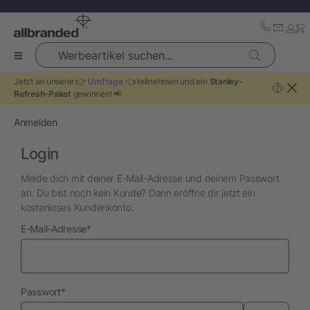
Werbeartikel suchen...
Jetzt an unserer 👉
Umfrage
👈 teilnehmen und ein
Stanley-
?
Refresh-Paket
gewinnen! 📢
Anmelden
Login
Melde dich mit deiner E-Mail-Adresse und deinem Passwort
an. Du bist noch kein Kunde? Dann eröffne dir jetzt ein
kostenloses Kundenkonto.
erforderlich
E-Mail-Adresse
*
erforderlich
Passwort
*