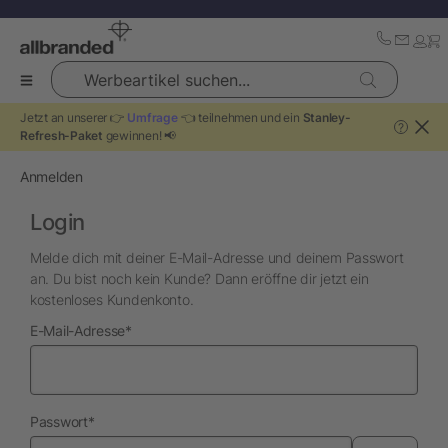
Werbeartikel suchen...
Jetzt an unserer 👉
Umfrage
👈 teilnehmen und ein
Stanley-
?
Refresh-Paket
gewinnen! 📢
Anmelden
Login
Melde dich mit deiner E-Mail-Adresse und deinem Passwort
an. Du bist noch kein Kunde? Dann eröffne dir jetzt ein
kostenloses Kundenkonto.
erforderlich
E-Mail-Adresse
*
erforderlich
Passwort
*