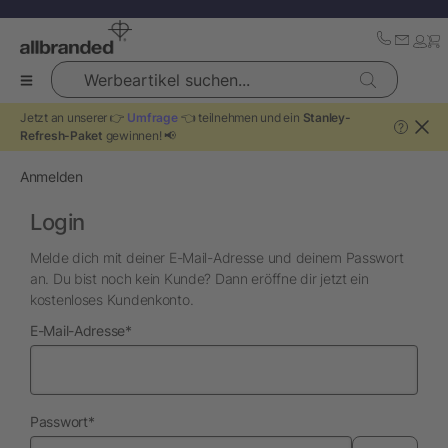
Werbeartikel suchen...
Jetzt an unserer 👉
Umfrage
👈 teilnehmen und ein
Stanley-
?
Refresh-Paket
gewinnen! 📢
Anmelden
Login
Melde dich mit deiner E-Mail-Adresse und deinem Passwort
an. Du bist noch kein Kunde? Dann eröffne dir jetzt ein
kostenloses Kundenkonto.
erforderlich
E-Mail-Adresse
*
erforderlich
Passwort
*