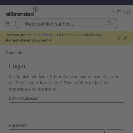
Werbeartikel suchen...
Jetzt an unserer 👉
Umfrage
👈 teilnehmen und ein
Stanley-
?
Refresh-Paket
gewinnen! 📢
Anmelden
Login
Melde dich mit deiner E-Mail-Adresse und deinem Passwort
an. Du bist noch kein Kunde? Dann eröffne dir jetzt ein
kostenloses Kundenkonto.
erforderlich
E-Mail-Adresse
*
erforderlich
Passwort
*