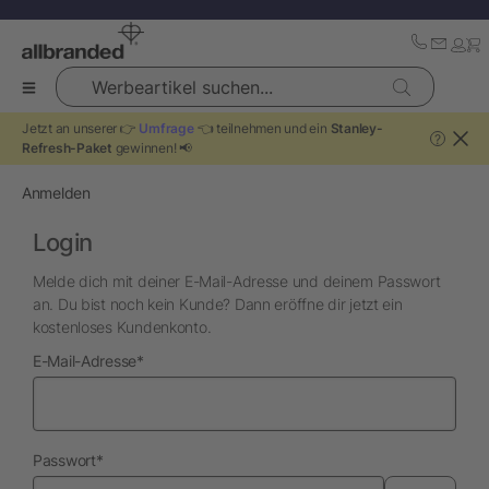
Werbeartikel suchen...
Jetzt an unserer 👉
Umfrage
👈 teilnehmen und ein
Stanley-
?
Refresh-Paket
gewinnen! 📢
Anmelden
Login
Melde dich mit deiner E-Mail-Adresse und deinem Passwort
an. Du bist noch kein Kunde? Dann eröffne dir jetzt ein
kostenloses Kundenkonto.
erforderlich
E-Mail-Adresse
*
erforderlich
Passwort
*