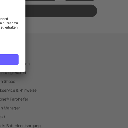
vice
tplatz
eranfertigungen
arding-Boxen
h Shops
kservice & -hinweise
one® Farbhelfer
ch Manager
akt
eis Batterieentsorgung