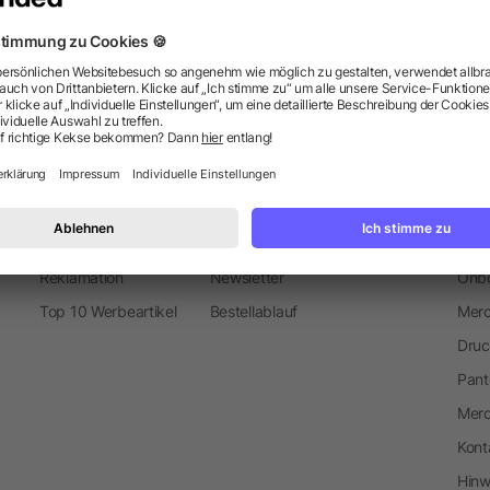
Metall-Kugelschreiber
Information
Ser
FAQ
Glossar
Mark
Versand und Kosten
Blog
Sond
Reklamation
Newsletter
Onbo
Top 10 Werbeartikel
Bestellablauf
Merc
Druc
Pant
Mer
Kont
Hinw