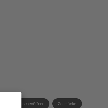
ör
Flaschenöffner
Zollstöcke