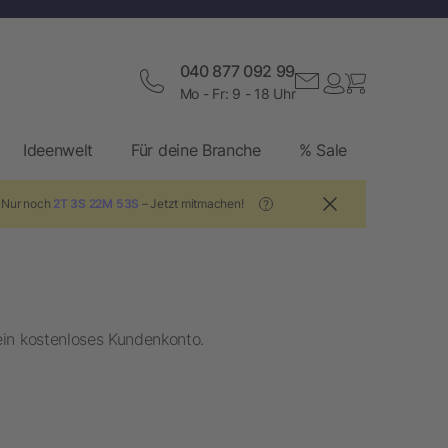
040 877 092 99
Mo - Fr: 9 - 18 Uhr
Ideenwelt
Für deine Branche
% Sale
! Nur noch
2T 3S 22M 52S
– Jetzt mitmachen!
?
ein kostenloses Kundenkonto.