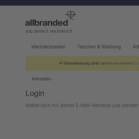
you name it. we brand it.
Werbeklassiker
Taschen & Kleidung
Ar
📢
Deine Meinung zählt:
Nehme an unserer 👉
Anmelden
Login
Melde dich mit deiner E-Mail-Adresse und deinem P