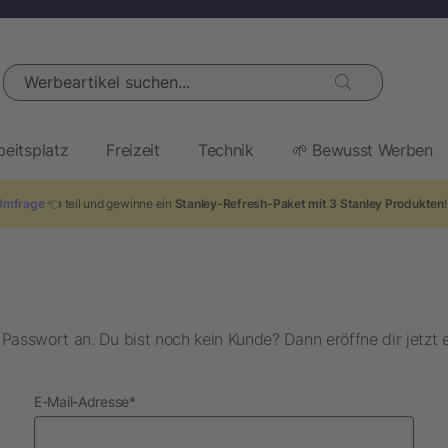
Werbeartikel suchen...
beitsplatz
Freizeit
Technik
🌱 Bewusst Werben
Umfrage
👈 teil und gewinne ein
Stanley-Refresh-Paket mit 3 Stanley Produkten
asswort an. Du bist noch kein Kunde? Dann eröffne dir jetzt 
erforderlich
E-Mail-Adresse
*