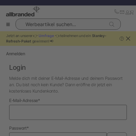
Werbeartikel suchen...
Jetzt an unserer 👉
Umfrage
👈 teilnehmen und ein
Stanley-
?
Refresh-Paket
gewinnen! 📢
Anmelden
Login
Melde dich mit deiner E-Mail-Adresse und deinem Passwort
an. Du bist noch kein Kunde? Dann eröffne dir jetzt ein
kostenloses Kundenkonto.
erforderlich
E-Mail-Adresse
*
erforderlich
Passwort
*