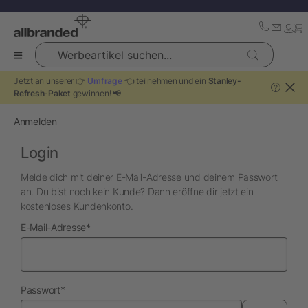
Werbeartikel suchen...
Jetzt an unserer 👉
Umfrage
👈 teilnehmen und ein
Stanley-
?
Refresh-Paket
gewinnen! 📢
Anmelden
Login
Melde dich mit deiner E-Mail-Adresse und deinem Passwort
an. Du bist noch kein Kunde? Dann eröffne dir jetzt ein
kostenloses Kundenkonto.
erforderlich
E-Mail-Adresse
*
erforderlich
Passwort
*