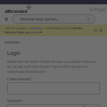
Werbeartikel suchen...
Jetzt an unserer 👉
Umfrage
👈 teilnehmen und ein
Stanley-
?
Refresh-Paket
gewinnen! 📢
Anmelden
Login
Melde dich mit deiner E-Mail-Adresse und deinem Passwort
an. Du bist noch kein Kunde? Dann eröffne dir jetzt ein
kostenloses Kundenkonto.
erforderlich
E-Mail-Adresse
*
erforderlich
Passwort
*